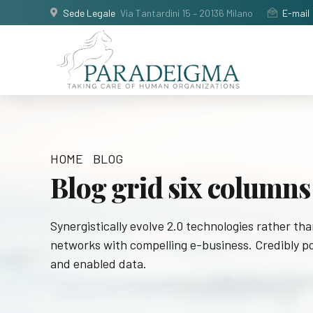
Sede Legale
Via Tantardini 15 – 20136 Milano
E-mail
HOME
BLOG
Blog grid six columns
Synergistically evolve 2.0 technologies rather than
networks with compelling e-business. Credibly po
and enabled data.